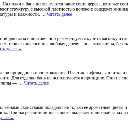
и. На полки в бане используются такие сорта дерева, которые соо
еют структуру с высокой плотностью волокон; содержат миним
ратуры и влажности. …
Читать далее
→
тной для глаза и долговечной рекомендуется купить вагонку из 
о материала аналогичны любому дереву – она экологична, безоп
ать далее
→
иалов природного происхождения. Пластик, кафельная плитка и 
онте. Для отделки бань не используются в принципе. Они не сп
из липы — …
Читать далее
→
олезными свойствами обладают не только ее ароматные цветы и 
липы. При нагревании липовая доска выделяет приятный запах и
далее
→