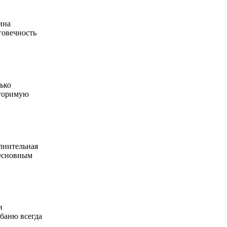
ина
говечность
ько
вторимую
олнительная
 Основным
и
 баню всегда