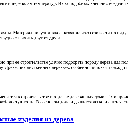
аге и перепадам температур. Из-за подобных внешних воздейст
сауны. Материал получил такое название из-за схожести по виду
трудно отличить друг от друга.
но при её строительстве удачно подобрать породу дерева для по
у. Древесина лиственных деревьев, особенно липовая, подходит
еняется в строительстве и отделке деревянных домов. Это прои
окой доступности. В сосновом доме и дышится легко и спится сл
стые изделия из дерева