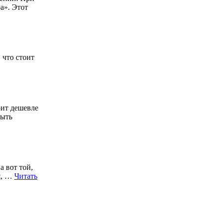
а». Этот
 что стоит
оит дешевле
рыть
а вот той,
я, …
Читать