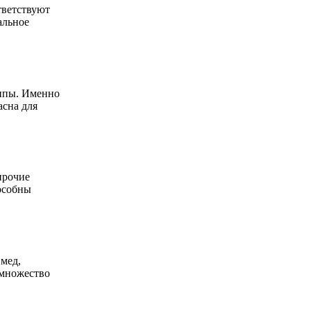
тветствуют
альное
липы. Именно
асна для
прочие
особны
мед,
 множество