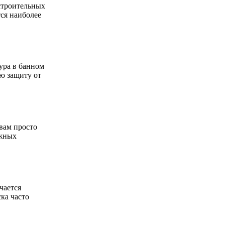
строительных
тся наиболее
ура в банном
ую защиту от
вам просто
ежных
чается
ка часто