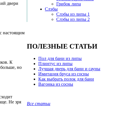
вий двери
Грибок липа
Слэбы
Слэбы из липы 1
Слэбы из липы 2
 с настоящим
ПОЛЕЗНЫЕ СТАТЬИ
Пол для бани из липы
лков. К
Плинтус из липы
 больше, но
Лучшая дверь для бани и сауны
Имитация бруса из сосны
Как выбрать полок для бани
Вагонка из сосны
сходит
аще. Не зря
Все статьи