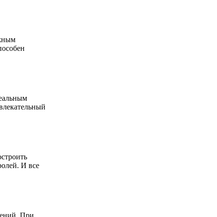
ежным
пособен
деальным
ивлекательный
остроить
ролей. И все
щений. При