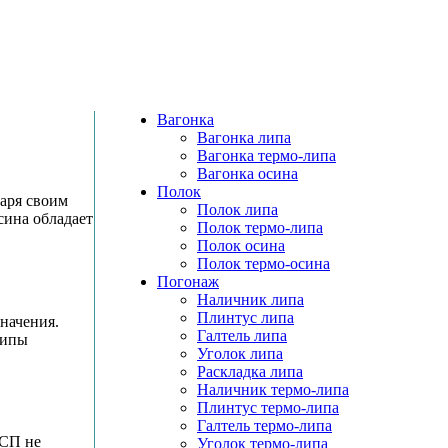
Вагонка
Вагонка липа
Вагонка термо-липа
Вагонка осина
Полок
даря своим
Полок липа
сина обладает
Полок термо-липа
Полок осина
Полок термо-осина
Погонаж
Наличник липа
Плинтус липа
начения.
Галтель липа
липы
Уголок липа
Раскладка липа
Наличник термо-липа
Плинтус термо-липа
Галтель термо-липа
ДСП не
Уголок термо-липа