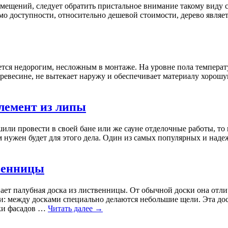
омещений, следует обратить пристальное внимание такому виду 
мо доступности, относительно дешевой стоимости, дерево являе
тся недорогим, несложным в монтаже. На уровне пола температ
древесине, не вытекает наружу и обеспечивает материалу хорош
лемент из липы
ли провести в своей бане или же сауне отделочные работы, то 
ам нужен будет для этого дела. Один из самых популярных и над
венницы
ет палубная доска из лиственницы. От обычной доски она отли
и: между досками специально делаются небольшие щели. Эта дос
лки фасадов …
Читать далее
→