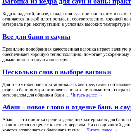
Вагонка из кедра для саун и бань: прак
Кедр канадский, иначе, складчатая туя, признан одним из самы
отличается низкой плотностью, и, соответственно, хорошей ве
материала при эксплуатации в условиях высоких температур
Все для бани и сауны
Правильно подобранная качественная вагонка играет важную ро
обеспечивает хорошую теплоизоляцию, помогает ускоренному 
домашнюю и теплую атмосферу.
Несколько слов о выборе вагонки
Для того чтобы баня протапливалась быстрее, самый оптимальн
отделка бани внутри позволяет снизить не только теплозатрат
материалом для обшивки бани …
Читать далее
→
Абаш – новое слово в отделке бань и сау
Абаш — это новинка среди отделочных материалов для бань и с
сравнивается по цене с красным деревом. На сегодняшний ден
хочется возвращаться благодаря таким …
Читать далее
→