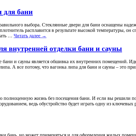
 для бани
правильного выбора. Стеклянные двери для бани оснащены над
плотнитель расплавится в результате высокой температуры, он с
ащать …
Читать далее
→
я внутренней отделки бани и сауны
е бани и сауны является обшивка их внутренних помещений. И
липа. А все потому, что вагонка липа для бани и сауны – это пр
ою полноценную жизнь без посещения бани. И если вы решили п
орудованием, ведь обустройство будет играть одну из ключевых 
елки бань, но может применяться и для оформления жилых поме