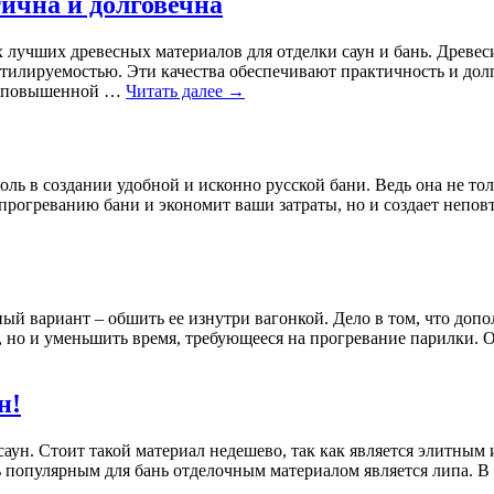
тична и долговечна
х лучших древесных материалов для отделки саун и бань. Древес
нтилируемостью. Эти качества обеспечивают практичность и дол
 и повышенной …
Читать далее
→
ль в создании удобной и исконно русской бани. Ведь она не тол
прогреванию бани и экономит ваши затраты, но и создает непо
ый вариант – обшить ее изнутри вагонкой. Дело в том, что доп
ы, но и уменьшить время, требующееся на прогревание парилки.
н!
аун. Стоит такой материал недешево, так как является элитным 
ь популярным для бань отделочным материалом является липа. В