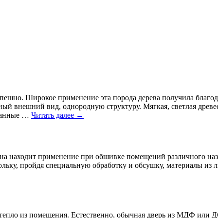
успешно. Широкое применение эта порода дерева получила благо
ный внешний вид, однородную структуру. Мягкая, светлая древе
ланные …
Читать далее
→
ина находит применение при обшивке помещений различного наз
кольку, пройдя специальную обработку и обсушку, материалы из 
ть тепло из помещения. Естественно, обычная дверь из МДФ или 