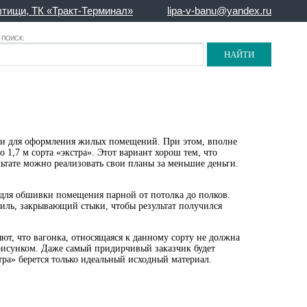
тищи, ТК «Тракт-Терминал»
lipa-v-banu@yandex.ru
ПОИСК:
я и для оформления жилых помещений. При этом, вполне
 1,7 м сорта «экстра». Этот вариант хорош тем, что
льтате можно реализовать свои планы за меньшие деньги.
а для обшивки помещения парной от потолка до полков.
филь, закрывающий стыки, чтобы результат получился
ют, что вагонка, относящаяся к данному сорту не должна
рисунком. Даже самый придирчивый заказчик будет
тра» берется только идеальный исходный материал.