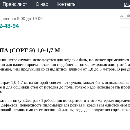
Прайс лист
О нас
Контакты
Мы
УМНЫЙ 
невно с 9.00 до 19.00
2-48-94
 (СОРТ Э) 1,0-1,7 М
льшинстве случаев используется для отделки бань, но может применятьс
но для вашего проекта отлично подойдет вагонка, имеющая длину от 1 до
еньше, чем продукция со стандартной длиной от 1,8 до 3 метров. В резу
стра» 1,0-1,7 м, на которой совсем нет сучков, может быть использован
 и для обшивки стен от потолка до пола, только надо использовать про
м.
ать вагонку «Экстра»? Требования по сортности этого материал определя
х дефектов, поверхность пиломатериала ровная и красивым однотонным 
гонкой независимо от ее погонной длины, ведь для получения сорта «экс