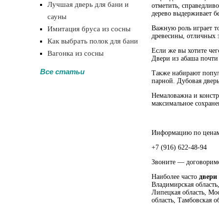
Лучшая дверь для бани и
отметить, справедливо
дерево выдерживает б
сауны
Важную роль играет то
Имитация бруса из сосны
древесины, отличных 
Как выбрать полок для бани
Если же вы хотите чег
Вагонка из сосны
Двери из абаша почти
Все статьи
Также набирают попул
парной. Дубовая дверь
Немаловажна и констр
максимальное сохране
Информацию по ценам
+7 (916) 622-48-94
Звоните — договоримс
Наиболее часто
двери 
Владимирская область,
Липецкая область, Мос
область, Тамбовская об