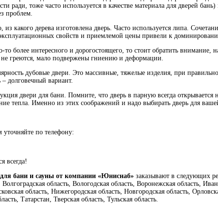
сти ради, тоже часто используется в качестве материала для дверей бань)
ез проблем.
, из какого дерева изготовлена дверь. Часто используется липа. Сочета
эксплуатационных свойств и приемлемой цены привели к доминированию
о-то более интересного и дорогостоящего, то стоит обратить внимание, 
 не греются, мало подвержены гниению и деформации.
ярность дубовые двери. Это массивные, тяжелые изделия, при правильн
 – долговечный вариант.
укция двери для бани. Помните, что дверь в парную всегда открывается
ние тепла. Именно из этих соображений и надо выбирать дверь для ваше
 уточняйте по телефону:
я всегда!
для бани и сауны от компании «Юниснаб»
заказывают в следующих рег
 Волгоградская область, Вологодская область, Воронежская область, Иван
ковская область, Нижегородская область, Новгородская область, Орловска
ласть, Татарстан, Тверская область, Тульская область.