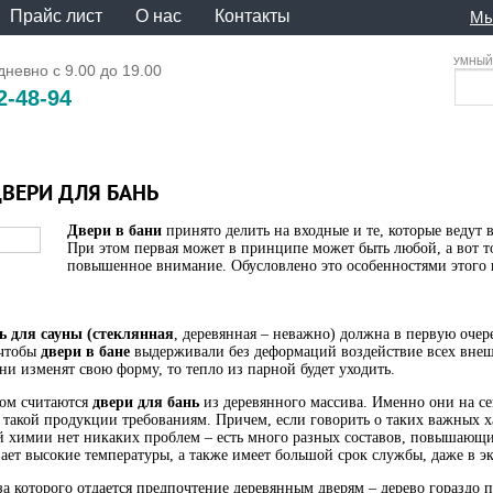
Прайс лист
О нас
Контакты
Мы
УМНЫЙ 
невно с 9.00 до 19.00
2-48-94
ВЕРИ ДЛЯ БАНЬ
Двери в бани
принято делить на входные и те, которые ведут 
При этом первая может в принципе может быть любой, а вот той
повышенное внимание. Обусловлено это особенностями этого
ь для сауны
(стеклянная
, деревянная – неважно) должна в первую очер
 чтобы
двери в бане
выдерживали без деформаций воздействие всех внеш
они изменят свою форму, то тепло из парной будет уходить.
том считаются
двери для бань
из деревянного массива. Именно они на се
такой продукции требованиям. Причем, если говорить о таких важных хар
й химии нет никаких проблем – есть много разных составов, повышающи
ет высокие температуры, а также имеет большой срок службы, даже в э
а которого отдается предпочтение деревянным дверям – дерево гораздо пр