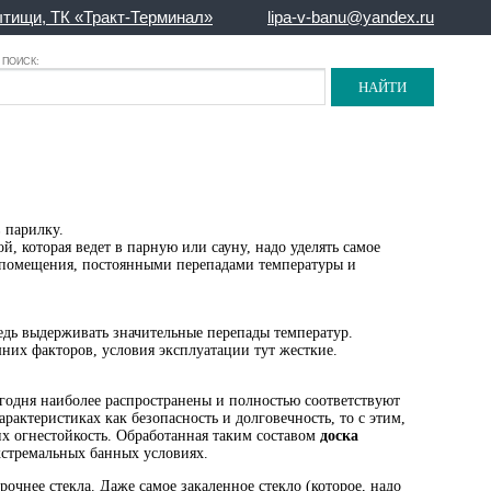
тищи, ТК «Тракт-Терминал»
lipa-v-banu@yandex.ru
ПОИСК:
в парилку.
, которая ведет в парную или сауну, надо уделять самое
 помещения, постоянными перепадами температуры и
едь выдерживать значительные перепады температур.
них факторов, условия эксплуатации тут жесткие.
годня наиболее распространены и полностью соответствуют
актеристиках как безопасность и долговечность, то с этим,
х огнестойкость. Обработанная таким составом
доска
кстремальных банных условиях.
очнее стекла. Даже самое закаленное стекло (которое, надо