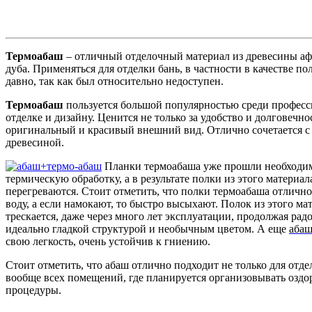
Термоабаш
– отличный отделочный материал из древесины а
дуба. Применяться для отделки бань, в частности в качестве пол
давно, так как был относительно недоступен.
Термоабаш
пользуется большой популярностью среди професс
отделке и дизайну. Ценится не только за удобство и долговечнос
оригинальный и красивый внешний вид. Отлично сочетается с
древесиной.
Планки термоабаша уже прошли необход
термическую обработку, а в результате полки из этого материал
перегреваются. Стоит отметить, что полки термоабаша отличн
воду, а если намокают, то быстро высыхают. Полок из этого ма
трескается, даже через много лет эксплуатации, продолжая рад
идеально гладкой структурой и необычным цветом. А еще
аба
свою легкость, очень устойчив к гниению.
Стоит отметить, что абаш отлично подходит не только для отде
вообще всех помещений, где планируется организовывать озд
процедуры.