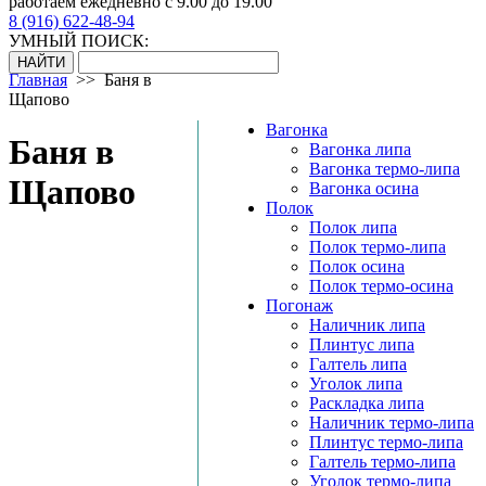
работаем ежедневно с 9.00 до 19.00
8 (916) 622-48-94
УМНЫЙ ПОИСК:
Главная
>>
Баня в
Щапово
Вагонка
Баня в
Вагонка липа
Вагонка термо-липа
Щапово
Вагонка осина
Полок
Полок липа
Полок термо-липа
Полок осина
Полок термо-осина
Погонаж
Наличник липа
Плинтус липа
Галтель липа
Уголок липа
Раскладка липа
Наличник термо-липа
Плинтус термо-липа
Галтель термо-липа
Уголок термо-липа